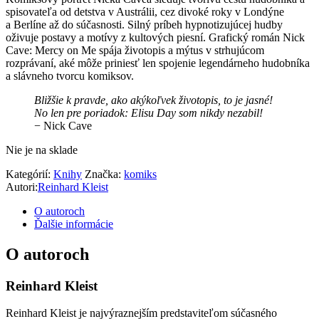
spisovateľa od detstva v Austrálii, cez divoké roky v Londýne
a Berlíne až do súčasnosti. Silný príbeh hypnotizujúcej hudby
oživuje postavy a motívy z kultových piesní. Grafický román Nick
Cave: Mercy on Me spája životopis a mýtus v strhujúcom
rozprávaní, aké môže priniesť len spojenie legendárneho hudobníka
a slávneho tvorcu komiksov.
Bližšie k pravde, ako akýkoľvek životopis, to je jasné!
No len pre poriadok: Elisu Day som nikdy nezabil!
− Nick Cave
Nie je na sklade
Kategórií:
Knihy
Značka:
komiks
Autori:
Reinhard Kleist
O autoroch
Ďalšie informácie
O autoroch
Reinhard Kleist
Reinhard Kleist je najvýraznejším predstaviteľom súčasného