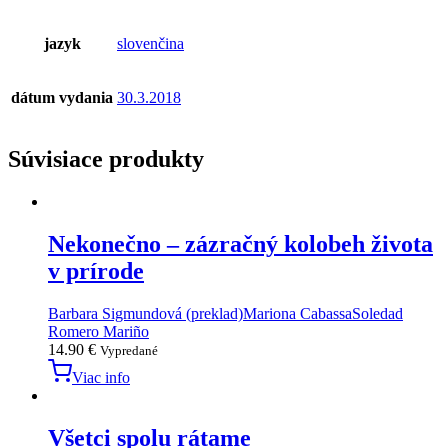
jazyk
slovenčina
dátum vydania
30.3.2018
Súvisiace produkty
Nekonečno – zázračný kolobeh života
v prírode
Barbara Sigmundová (preklad)
Mariona Cabassa
Soledad
Romero Mariño
14.90
€
Vypredané
Viac info
Všetci spolu rátame