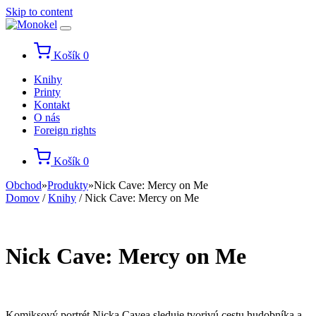
Skip to content
Košík
0
Knihy
Printy
Kontakt
O nás
Foreign rights
Košík
0
Obchod
»
Produkty
»
Nick Cave: Mercy on Me
Domov
/
Knihy
/ Nick Cave: Mercy on Me
Nick Cave: Mercy on Me
Komiksový portrét Nicka Cavea sleduje tvorivú cestu hudobníka a