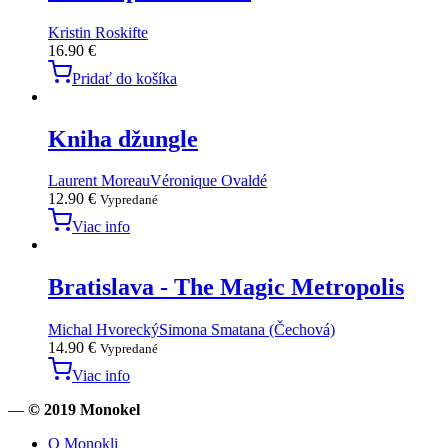
Kristin Roskifte
16.90
€
Pridať do košíka
Kniha džungle
Laurent Moreau
Véronique Ovaldé
12.90
€
Vypredané
Viac info
Bratislava - The Magic Metropolis
Michal Hvorecký
Simona Smatana (Čechová)
14.90
€
Vypredané
Viac info
—
© 2019 Monokel
O Monokli