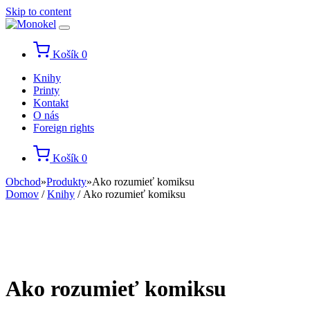
Skip to content
Košík
0
Knihy
Printy
Kontakt
O nás
Foreign rights
Košík
0
Obchod
»
Produkty
»
Ako rozumieť komiksu
Domov
/
Knihy
/ Ako rozumieť komiksu
Ako rozumieť komiksu