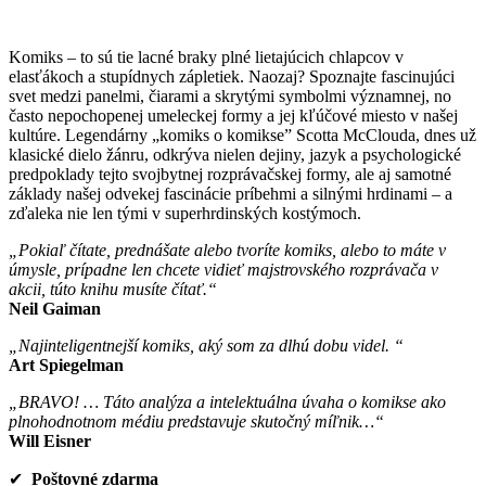
Komiks – to sú tie lacné braky plné lietajúcich chlapcov v
elasťákoch a stupídnych zápletiek. Naozaj? Spoznajte fascinujúci
svet medzi panelmi, čiarami a skrytými symbolmi významnej, no
často nepochopenej umeleckej formy a jej kľúčové miesto v našej
kultúre. Legendárny „komiks o komikse” Scotta McClouda, dnes už
klasické dielo žánru, odkrýva nielen dejiny, jazyk a psychologické
predpoklady tejto svojbytnej rozprávačskej formy, ale aj samotné
základy našej odvekej fascinácie príbehmi a silnými hrdinami – a
zďaleka nie len tými v superhrdinských kostýmoch.
„Pokiaľ čítate, prednášate alebo tvoríte komiks, alebo to máte v
úmysle, prípadne len chcete vidieť majstrovského rozprávača v
akcii, túto knihu musíte čítať.“
Neil Gaiman
„Najinteligentnejší komiks, aký som za dlhú dobu videl. “
Art Spiegelman
„BRAVO! … Táto analýza a intelektuálna úvaha o komikse ako
plnohodnotnom médiu predstavuje skutočný míľnik…“
Will Eisner
✔
Poštovné zdarma