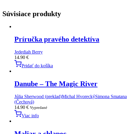
Súvisiace produkty
Príručka pravého detektíva
Jedediah Berry
14.90
€
Pridať do košíka
Danube – The Magic River
Júlia Sherwood (preklad)
Michal Hvorecký
Simona Smatana
(Čechová)
14.90
€
Vypredané
Viac info
Maliar a chlapec