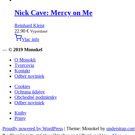
Nick Cave: Mercy on Me
Reinhard Kleist
22.90
€
Vypredané
Viac info
—
© 2019 Monokel
O Monokli
Tvorcovia
Kontakt
Odber noviniek
Cookies
Ochrana údajov
Obchodné podmienky
Odber noviniek
Knihy
Printy
Proudly powered by WordPress
|
Theme: Monokel by
understrap.co