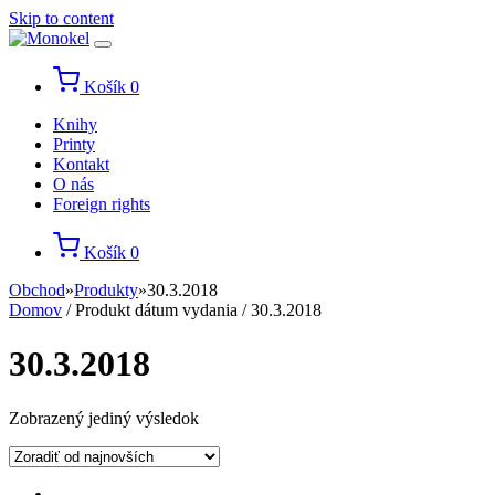
Skip to content
Košík
0
Knihy
Printy
Kontakt
O nás
Foreign rights
Košík
0
Obchod
»
Produkty
»
30.3.2018
Domov
/ Produkt dátum vydania / 30.3.2018
30.3.2018
Zobrazený jediný výsledok