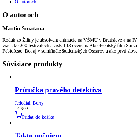
O autoroch
O autoroch
Martin Smatana
Rodák zo Žiliny je absolvent animácie na VŠMU v Bratislave a na F
viac ako 200 festivaloch a získal 13 ocenení. Absolventský ﬁlm Šark
Febiofeste. Bol aj v semifinále študentských Oscarov a ako prvú s
Súvisiace produkty
Príručka pravého detektíva
Jedediah Berry
14.90
€
Pridať do košíka
Takto počujem