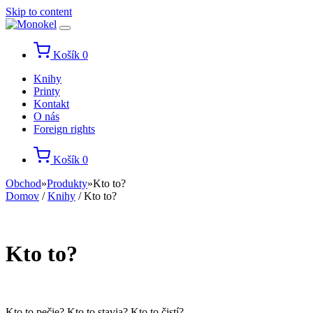
Skip to content
Košík
0
Knihy
Printy
Kontakt
O nás
Foreign rights
Košík
0
Obchod
»
Produkty
»
Kto to?
Domov
/
Knihy
/ Kto to?
Kto to?
Kto to pečie? Kto to stavia? Kto to čistí?