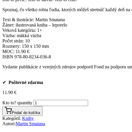
Spoznaj, čo všetko robia ľudia, ktorých môžeš stretnúť každý deň na u
Text & ilustrácie: Martin Smatana
Žáner: ilustrovaná kniha – leporelo
Veková kategória: 1+
Väzba: mäkká väzba
Počet strán: 10
Rozmery: 150 x 150 mm
MOC: 11.90 €
ISBN 978-80-8234-036-8
Vydanie publikácie z verejných zdrojov podporil Fond na podporu u
✔
Poštovné zdarma
11.90
€
Kto to? quantity
Pridať do košíka
Kategórií:
Knihy
Autori:
Martin Smatana