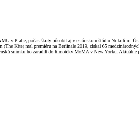
AMU v Prahe, počas školy pôsobil aj v estónskom štúdiu Nukuﬁlm. Úsp
an (The Kite) mal premiéru na Berlinale 2019, získal 65 medzinárodných
lovenskú snímku ho zaradili do ﬁlmotéky MoMA v New Yorku. Aktuálne p