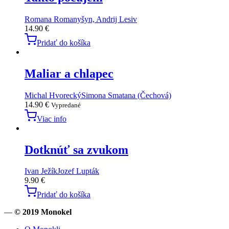
Romana Romanyšyn, Andrij Lesiv
14.90
€
Pridať do košíka
Maliar a chlapec
Michal Hvorecký
Simona Smatana (Čechová)
14.90
€
Vypredané
Viac info
Dotknúť sa zvukom
Ivan Ježík
Jozef Lupták
9.90
€
Pridať do košíka
—
© 2019 Monokel