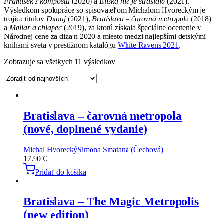
František z kompostu
(2020) a
Eliška nie je strašidlo
(2021).
Výsledkom spolupráce so spisovateľom Michalom Hvoreckým je
trojica titulov
Dunaj
(2021),
Bratislava – čarovná metropol
a (2018)
a
Maliar a chlapec
(2019), za ktorú získala špeciálne ocenenie v
Národnej cene za dizajn 2020 a miesto medzi najlepšími detskými
knihami sveta v prestížnom katalógu
White Ravens 2021
.
Zobrazuje sa všetkych 11 výsledkov
Bratislava – čarovná metropola
(nové, doplnené vydanie)
Michal Hvorecký
Simona Smatana (Čechová)
17.90
€
Pridať do košíka
Bratislava – The Magic Metropolis
(new edition)