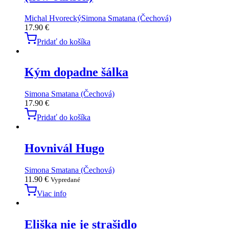
Michal Hvorecký
Simona Smatana (Čechová)
17.90
€
Pridať do košíka
Kým dopadne šálka
Simona Smatana (Čechová)
17.90
€
Pridať do košíka
Hovnivál Hugo
Simona Smatana (Čechová)
11.90
€
Vypredané
Viac info
Eliška nie je strašidlo