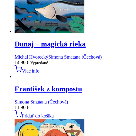
Dunaj – magická rieka
Michal Hvorecký
Simona Smatana (Čechová)
14.90
€
Vypredané
Viac info
František z kompostu
Simona Smatana (Čechová)
11.90
€
Pridať do košíka