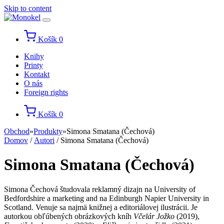
Skip to content
Košík
0
Knihy
Printy
Kontakt
O nás
Foreign rights
Košík
0
Obchod
»
Produkty
»
Simona Smatana (Čechová)
Domov
/
Autori
/ Simona Smatana (Čechová)
Simona Smatana (Čechová)
Simona Čechová študovala reklamný dizajn na University of
Bedfordshire a marketing and na Edinburgh Napier University in
Scotland. Venuje sa najmä knižnej a editoriálovej ilustrácii. Je
autorkou obľúbených obrázkových kníh
Včelár Jožko
(2019),