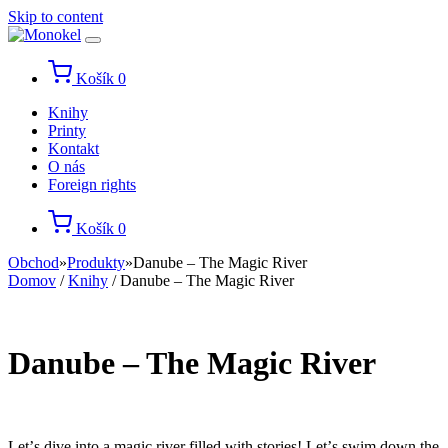
Skip to content
Košík
0
Knihy
Printy
Kontakt
O nás
Foreign rights
Košík
0
Obchod
»
Produkty
»
Danube – The Magic River
Domov
/
Knihy
/ Danube – The Magic River
Danube – The Magic River
Let
’
s dive into a magic river filled with stories! Let
’
s swim down the