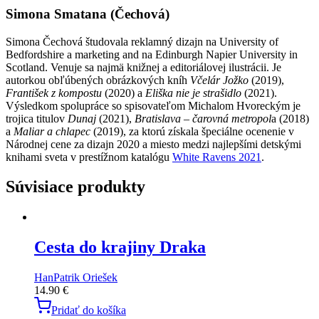
Simona Smatana (Čechová)
Simona Čechová študovala reklamný dizajn na University of
Bedfordshire a marketing and na Edinburgh Napier University in
Scotland. Venuje sa najmä knižnej a editoriálovej ilustrácii. Je
autorkou obľúbených obrázkových kníh
Včelár Jožko
(2019),
František z kompostu
(2020) a
Eliška nie je strašidlo
(2021).
Výsledkom spolupráce so spisovateľom Michalom Hvoreckým je
trojica titulov
Dunaj
(2021),
Bratislava – čarovná metropol
a (2018)
a
Maliar a chlapec
(2019), za ktorú získala špeciálne ocenenie v
Národnej cene za dizajn 2020 a miesto medzi najlepšími detskými
knihami sveta v prestížnom katalógu
White Ravens 2021
.
Súvisiace produkty
Cesta do krajiny Draka
Han
Patrik Oriešek
14.90
€
Pridať do košíka