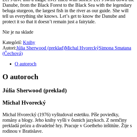
Danube, from the Black Forest to the Black Sea with the legendary
beluga sturgeon, the largest fish in the river as our guide. She will
tell us everything she knows. Let
’
s get to know the Danube and
protect it so that it doesn
’
t remain just a fairytale.
Nie je na sklade
Kategórií:
Knihy
Autori:
Júlia Sherwood (preklad)
Michal Hvorecký
Simona Smatana
(Čechová)
O autoroch
O autoroch
Júlia Sherwood (preklad)
Michal Hvorecký
Michal Hvorecký (1976) vyštudoval estetiku. Píše poviedky,
romány a blogy. Jeho knihy vyšli v ôsmich jazykoch. Z nemčiny
prekladá prózu a divadelné hry. Pracuje v Goetheho inštitúte. Žije s
rodinou v Bratislave.