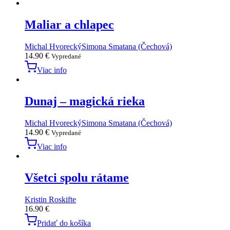
Maliar a chlapec
Michal Hvorecký
Simona Smatana (Čechová)
14.90
€
Vypredané
Viac info
Dunaj – magická rieka
Michal Hvorecký
Simona Smatana (Čechová)
14.90
€
Vypredané
Viac info
Všetci spolu rátame
Kristin Roskifte
16.90
€
Pridať do košíka