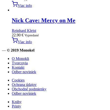
Viac info
Nick Cave: Mercy on Me
Reinhard Kleist
22.90
€
Vypredané
Viac info
—
© 2019 Monokel
O Monokli
Tvorcovia
Kontakt
Odber noviniek
Cookies
Ochrana údajov
Obchodné podmienky
Odber noviniek
Knihy
Printy