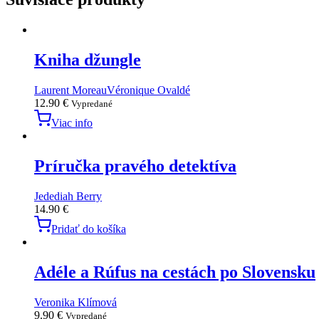
Kniha džungle
Laurent Moreau
Véronique Ovaldé
12.90
€
Vypredané
Viac info
Príručka pravého detektíva
Jedediah Berry
14.90
€
Pridať do košíka
Adéle a Rúfus na cestách po Slovensku
Veronika Klímová
9.90
€
Vypredané