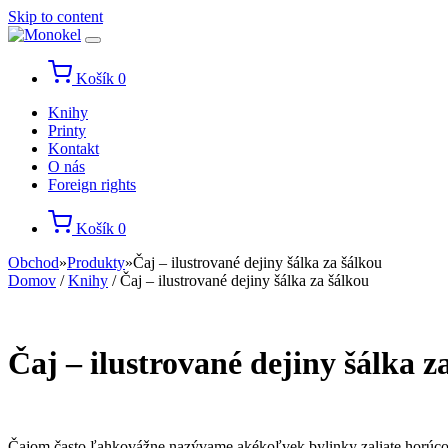
Skip to content
Košík
0
Knihy
Printy
Kontakt
O nás
Foreign rights
Košík
0
Obchod
»
Produkty
»
Čaj – ilustrované dejiny šálka za šálkou
Domov
/
Knihy
/ Čaj – ilustrované dejiny šálka za šálkou
Čaj – ilustrované dejiny šálka z
Čajom často ľahkovážne nazývame akékoľvek bylinky zaliate horúcou v