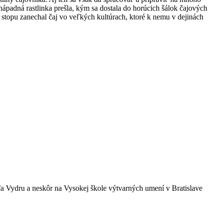
nenápadná rastlinka prešla, kým sa dostala do horúcich šálok čajových
 stopu zanechal čaj vo veľkých kultúrach, ktoré k nemu v dejinách
efa Vydru a neskôr na Vysokej škole výtvarných umení v Bratislave