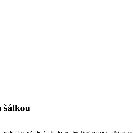
a šálkou
odou. Pravý čaj je však len jeden – ten, ktorý pochádza z lístkov rast