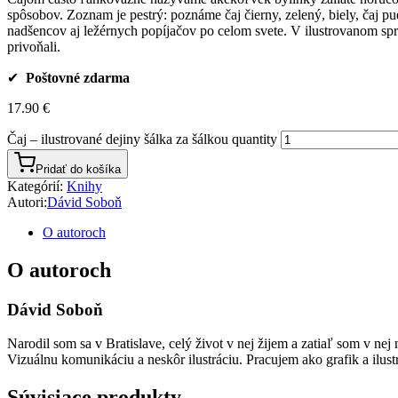
spôsobov. Zoznam je pestrý: poznáme čaj čierny, zelený, biely, čaj pue
nadšencov aj ležérnych popíjačov po celom svete. V ilustrovanom spr
privoňali.
✔
Poštovné zdarma
17.90
€
Čaj – ilustrované dejiny šálka za šálkou quantity
Pridať do košíka
Kategórií:
Knihy
Autori:
Dávid Soboň
O autoroch
O autoroch
Dávid Soboň
Narodil som sa v Bratislave, celý život v nej žijem a zatiaľ som v n
Vizuálnu komunikáciu a neskôr ilustráciu. Pracujem ako grafik a ilustr
Súvisiace produkty