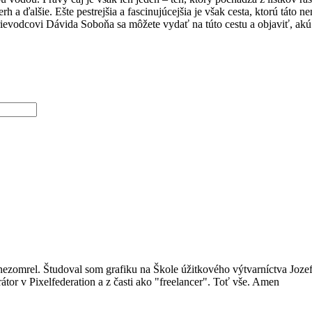
rh a ďalšie. Ešte pestrejšia a fascinujúcejšia je však cesta, ktorú táto 
ievodcovi Dávida Soboňa sa môžete vydať na túto cestu a objaviť, akú
ej nezomrel. Študoval som grafiku na Škole úžitkového výtvarníctva Joz
átor v Pixelfederation a z časti ako "freelancer". Toť vše. Amen