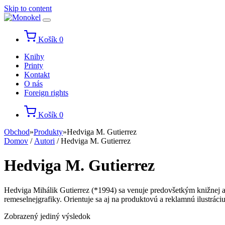
Skip to content
Košík
0
Knihy
Printy
Kontakt
O nás
Foreign rights
Košík
0
Obchod
»
Produkty
»
Hedviga M. Gutierrez
Domov
/
Autori
/ Hedviga M. Gutierrez
Hedviga M. Gutierrez
Hedviga Mihálik Gutierrez (*1994) sa venuje predovšetkým knižnej a edi
remeselnejgrafiky. Orientuje sa aj na produktovú a reklamnú ilustráciu
Zobrazený jediný výsledok