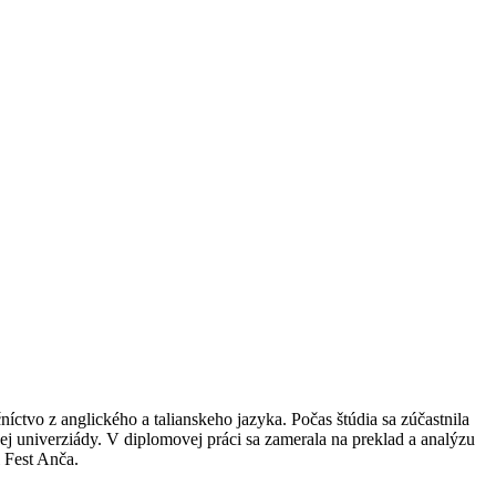
ctvo z anglického a talianskeho jazyka. Počas štúdia sa zúčastnila
ej univerziády. V diplomovej práci sa zamerala na preklad a analýzu
l Fest Anča.