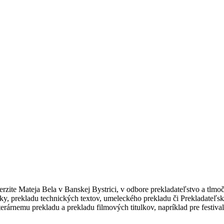
ite Mateja Bela v Banskej Bystrici, v odbore prekladateľstvo a tlmoční
ky, prekladu technických textov, umeleckého prekladu či Prekladateľsk
terárnemu prekladu a prekladu filmových titulkov, napríklad pre festiva