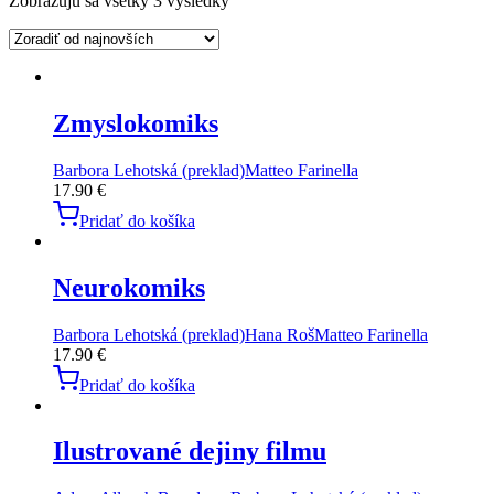
Zobrazujú sa všetky 3 výsledky
Zmyslokomiks
Barbora Lehotská (preklad)
Matteo Farinella
17.90
€
Pridať do košíka
Neurokomiks
Barbora Lehotská (preklad)
Hana Roš
Matteo Farinella
17.90
€
Pridať do košíka
Ilustrované dejiny filmu