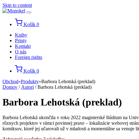
Skip to content
Košík
0
Knihy
Printy
Kontakt
O nás
Foreign rights
Košík
0
Obchod
»
Produkty
»
Barbora Lehotská (preklad)
Domov
/
Autori
/ Barbora Lehotská (preklad)
Barbora Lehotská (preklad)
Barbora Lehotská ukončila v roku 2022 magisterské štúdium na Univerz
rôznych projektov v rámci povinnej praxe – lokalizácie webovej strán
komiksov, ktoré jej učarovali už v mladosti a momentálne sa venuje li