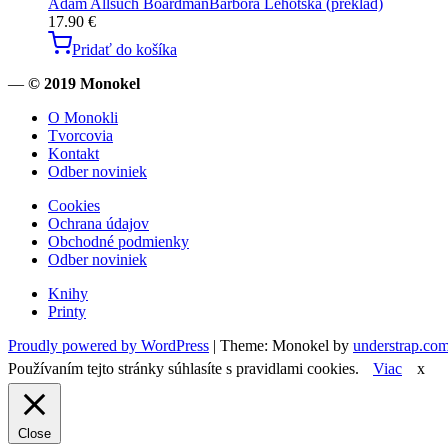
Adam Allsuch Boardman
Barbora Lehotská (preklad)
17.90
€
Pridať do košíka
—
© 2019 Monokel
O Monokli
Tvorcovia
Kontakt
Odber noviniek
Cookies
Ochrana údajov
Obchodné podmienky
Odber noviniek
Knihy
Printy
Proudly powered by WordPress
|
Theme: Monokel by
understrap.co
Používaním tejto stránky súhlasíte s pravidlami cookies.
Viac
x
Close